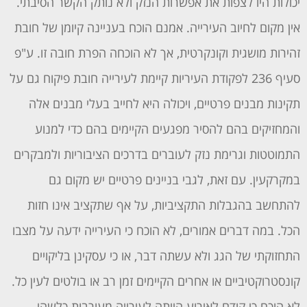
יכולות היו לצפות את אפשרות הנזק ולא נותק הקשר הסיבתי.
אין מקום לחיוב העירייה. אמנם הוכח בעניינה קיומן של חובת
זהירות מושגית וקונקרטית, אך לא הוכחה הפרת חובה זו. ע"פ
סעיף 236 לפקודת העיריות קיימת לעירייה חובת פיקוח גם על
תקינות מבנים פרטיים, ויכולה היא לחייב בעלי מבנים אלה
והמחזיקים בהם להסיר מפגעים הקיימים בהם כדי למנוע
התמוטטות וגרימת נזק לעוברים בדרכים הציבוריות ולמבקרים
במקרקעין. עם זאת, לגבי בניינים פרטיים יש מקום גם
להתחשב בהגבלות התקציביות, על אף שתקציב אינו חזות
הכל. במה דברים אמורים, לא הוכח כי העירייה ידעה על מצבו
התחזוקתי של הגג ולא עשתה דבר, או כי עסקינן בליקויים
קונסטרוקטיביים או אחרים הקיימים זמן רב או בולטים לעין כל.
לא הוכח כי קודם לאירוע הייתה לעירייה מעורבות כלשהי