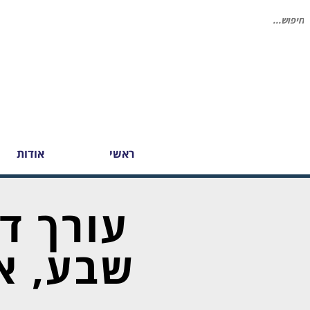
יפוש
בור:
ראשי
אודות
עורך ד
שבע, או