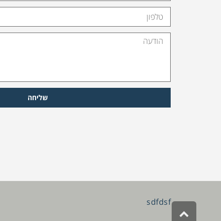
שליחה
sdfdsf
גלילה