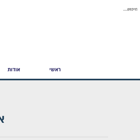
יפוש
בור:
ראשי
אודות
א