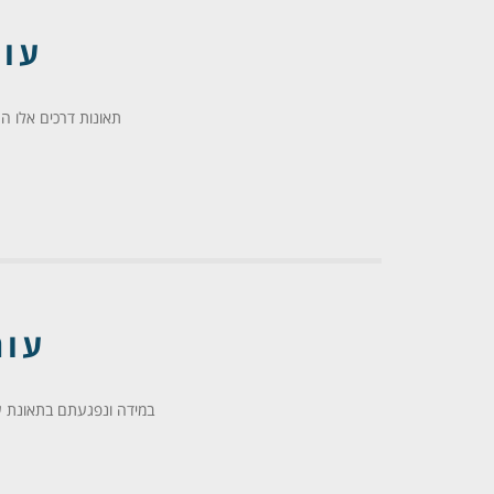
עור
תאונות דרכים אלו 
עור
במידה ונפגעתם בתאונת עב