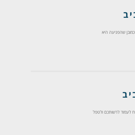
יב
מובן שהפגיעה היא
יב
מח לעמוד לרשותכם ולטפל