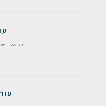
עו
במידה ונפגעתם ואתם 
עור