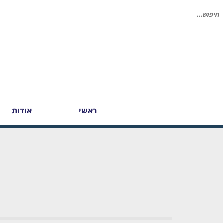
יפוש
בור:
ראשי
אודות