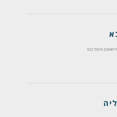
א
 לרשותכם ולטפל בכם
יה