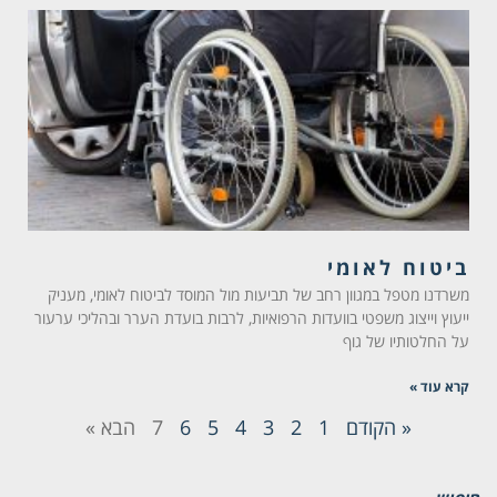
ביטוח לאומי
משרדנו מטפל במגוון רחב של תביעות מול המוסד לביטוח לאומי, מעניק
ייעוץ וייצוג משפטי בוועדות הרפואיות, לרבות בועדת הערר ובהליכי ערעור
על החלטותיו של גוף
קרא עוד »
« הקודם
1
2
3
4
5
6
7
הבא »